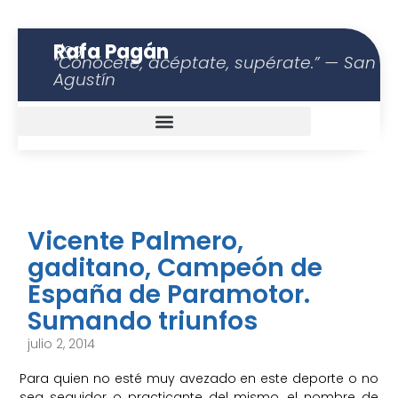
Rafa Pagán
Blog
“Conócete, acéptate, supérate.” — San
Agustín
Vicente Palmero,
gaditano, Campeón de
España de Paramotor.
Sumando triunfos
julio 2, 2014
Para quien no esté muy avezado en este deporte o no
sea seguidor o practicante del mismo, el nombre de