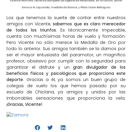
Vicente Palmero, reciente campeón de España de Paramotor, en el centro.
Javier
Sierra a la i
zquierda, medalla de Bronce, y Plata Víctor Rodríguez
Los que tenemos la suerte de contar entre nuestros
amigos con Vicente,
sabemos que es claro merecedor
de todos los triunfos
. Es técnicamente impecable,
cuenta con muchísimas horas de vuelo y formación.
Pero Vicente no sólo merece la Medalla de Oro por
todo lo anterior. Sus amigos también se la damos por
ser el mayor entusiasta del paramotor, un magnífico
profesor, obsesivo por cumplir con la seguridad para
garantizar el disfrute y un
gran divulgador de los
beneficios físicos y psicológicos que proporciona este
deporte
. Gracias a él, ya somos un buen grupo de
colegas de vuelo los que hemos pasado por su
escuela de Chiclana, ya amigos y unidos por las
imborrables sensaciones que proporciona la vela.
¡Gracias, Vicente!
.