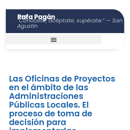
Rafa Pagán
Blog
“Conócete, acéptate, supérate.” — San
Agustín
Las Oficinas de Proyectos
en el ámbito de las
Administraciones
Públicas Locales. El
proceso de toma de
decisión para