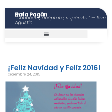
Rafa Pagán
Blog
“Conócete, acéptate, supérate.” — San
Agustín
¡Feliz Navidad y Feliz 2016!
diciembre 24, 2015