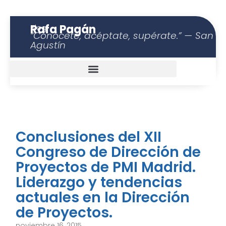
Rafa Pagán
Blog
“Conócete, acéptate, supérate.” — San
Agustín
Conclusiones del XII
Congreso de Dirección de
Proyectos de PMI Madrid.
Liderazgo y tendencias
actuales en la Dirección
de Proyectos.
noviembre 16, 2015