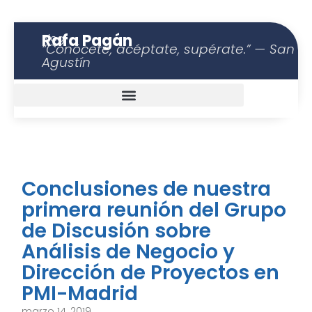
Rafa Pagán
Blog
“Conócete, acéptate, supérate.” — San
Agustín
Conclusiones de nuestra
primera reunión del Grupo
de Discusión sobre
Análisis de Negocio y
Dirección de Proyectos en
PMI-Madrid
marzo 14, 2019